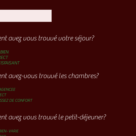
 avez vous trouvé votre séjour?
BIEN
ECT
TISFAISANT
t avez-vous trouvé les chambres?
 AGENCEE
ECT
ASSEZ DE CONFORT
 avez vous trouvé le petit-déjeuner?
BIEN- VARIE