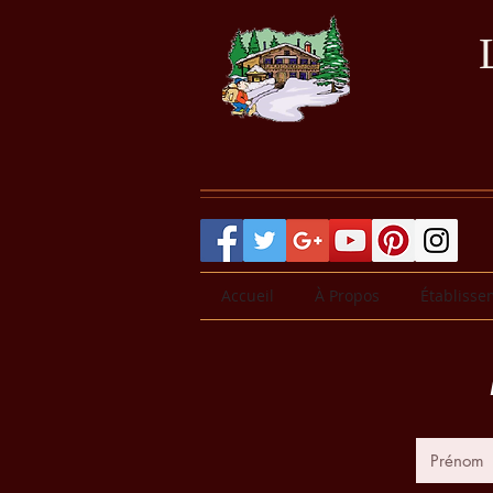
Accueil
À Propos
Établisse