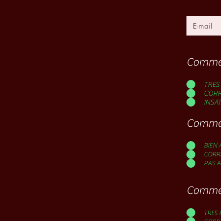
Comment
TRES 
CORR
INSA
Commen
BIEN
CORR
PAS 
Comment
TRES 