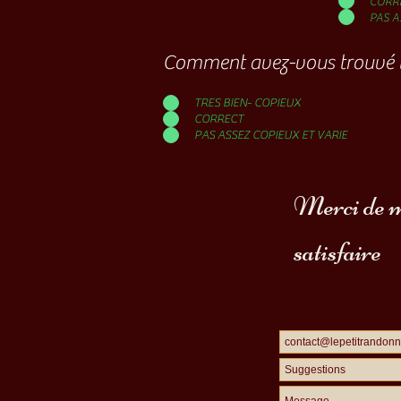
CORR
PAS A
Comment avez-vous trouvé la
TRES BIEN- COPIEUX
CORRECT
PAS ASSEZ COPIEUX ET VARIE
Merci de me
satisfaire